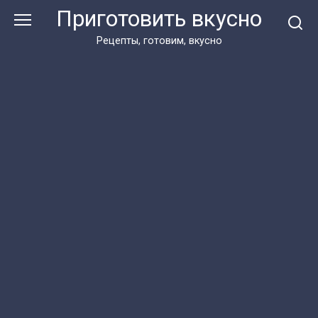
Перейти
Приготовить вкусно
к
контенту
Рецепты, готовим, вкусно