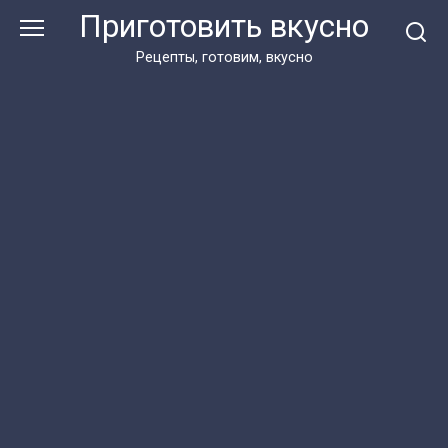
Перейти
Приготовить вкусно
к
контенту
Рецепты, готовим, вкусно