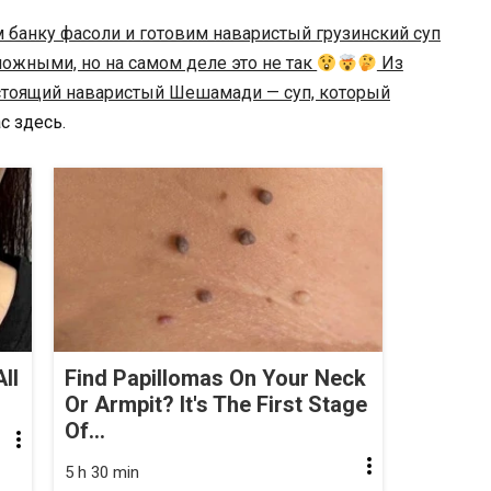
 банку фасоли и готовим наваристый грузинский суп
ложными, но на самом деле это не так
Из
астоящий наваристый Шешамади — суп, который
с здесь.
ll
Find Papillomas On Your Neck
Or Armpit? It's The First Stage
Of...
5 h 30 min