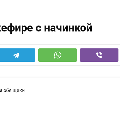
кефире с начинкой
а обе щеки