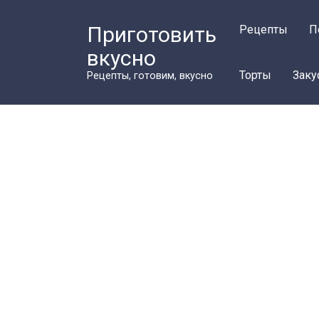
Перейти
к
Приготовить
Рецепты
П
контенту
вкусно
Торты
Заку
Рецепты, готовим, вкусно