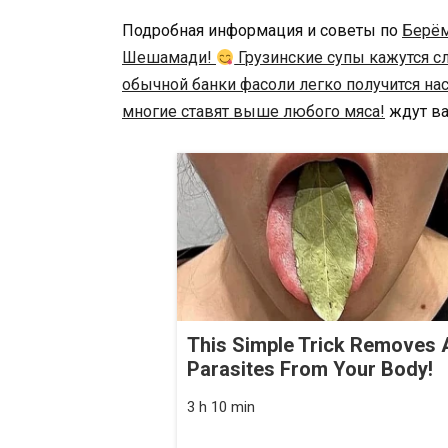
Подробная информация и советы по
Берём
Шешамади!
Грузинские супы кажутся с
обычной банки фасоли легко получится н
многие ставят выше любого мяса!
ждут ва
This Simple Trick Removes A
Parasites From Your Body!
3 h 10 min