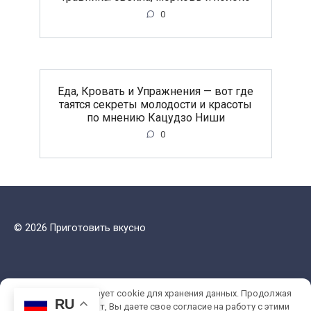
0
Еда, Кровать и Упражнения — вот где
таятся секреты молодости и красоты
по мнению Кацудзо Ниши
0
© 2026 Приготовить вкусно
Этот сайт использует cookie для хранения данных. Продолжая
RU
использовать сайт, Вы даете свое согласие на работу с этими