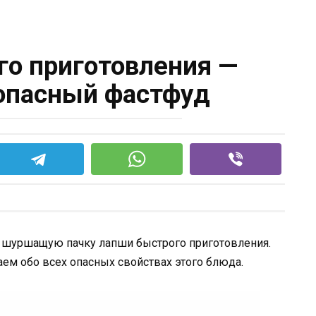
о приготовления —
опасный фастфуд
л шуршащую пачку лапши быстрого приготовления.
аем обо всех опасных свойствах этого блюда.