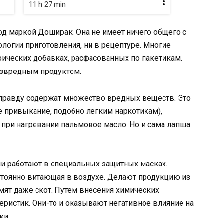
11 h 27 min
од маркой Доширак. Она не имеет ничего общего с
ологии приготовления, ни в рецептуре. Многие
ифических добавках, расфасованных по пакетикам.
звредным продуктом.
 вправду содержат множество вредных веществ. Это
 привыкание, подобно легким наркотикам),
 при нагревании пальмовое масло. Но и сама лапша
ши работают в специальных защитных масках.
стоянно витающая в воздухе. Делают продукцию из
рмят даже скот. Путем внесения химических
еристик. Они-то и оказывают негативное влияние на
ки.