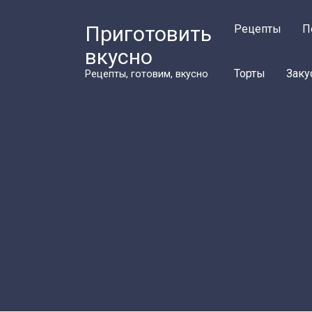
Перейти
к
Приготовить
Рецепты
П
контенту
вкусно
Торты
Заку
Рецепты, готовим, вкусно