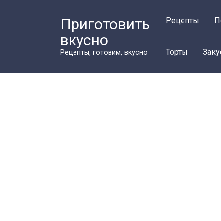
Перейти
к
Приготовить
Рецепты
П
контенту
вкусно
Торты
Заку
Рецепты, готовим, вкусно