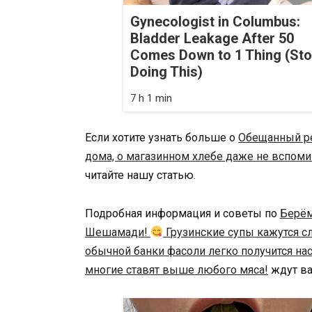
Gynecologist in Columbus:
Bladder Leakage After 50
Comes Down to 1 Thing (St
Doing This)
7 h 1 min
Если хотите узнать больше о
Обещанный рец
дома, о магазинном хлебе даже не вспом
читайте нашу статью.
Подробная информация и советы по
Берём
Шешамади!
Грузинские супы кажутся с
обычной банки фасоли легко получится н
многие ставят выше любого мяса!
ждут ва