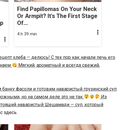
Find Papillomas On Your Neck
Or Armpit? It's The First Stage
op
Of...
4 h 39 min
епт хлеба — делюсь! С тех пор как начали печь его
инаем
Мягкий, ароматный и всегда свежий
,
 банку фасоли и готовим наваристый грузинский суп
ложными, но на самом деле это не так
Из
астоящий наваристый Шешамади — суп, который
с здесь.