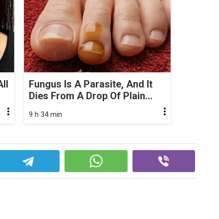
ll
Fungus Is A Parasite, And It
Dies From A Drop Of Plain...
9 h 34 min