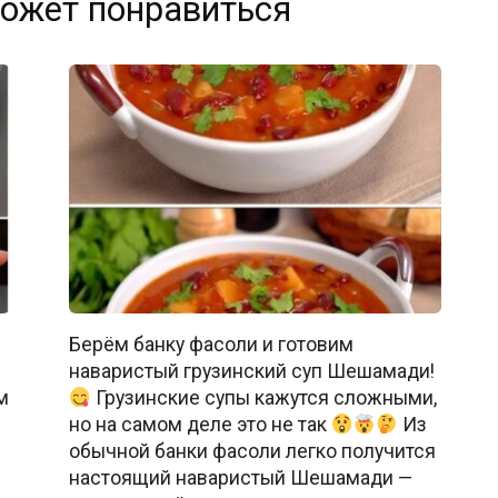
ожет понравиться
Берём банку фасоли и готовим
наваристый грузинский суп Шешамади!
м
Грузинские супы кажутся сложными,
й
но на самом деле это не так
Из
обычной банки фасоли легко получится
настоящий наваристый Шешамади —