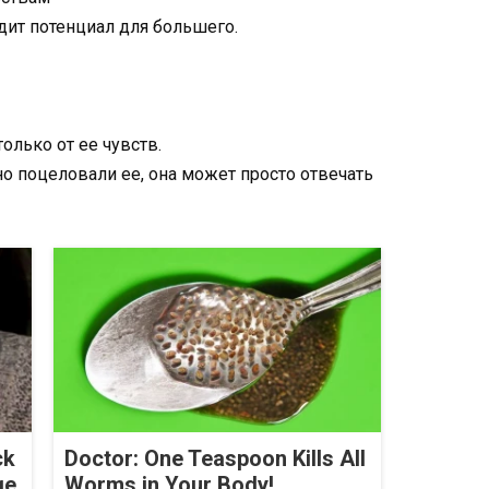
идит потенциал для большего.
только от ее чувств.
о поцеловали ее, она может просто отвечать
ck
Doctor: One Teaspoon Kills All
ge
Worms in Your Body!