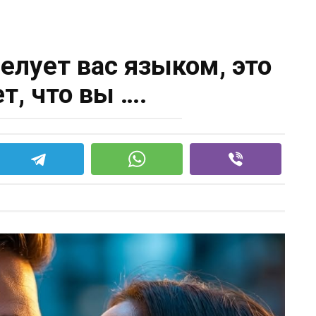
елует вас языком, это
т, что вы ….