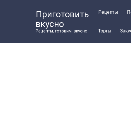
Перейти
к
Приготовить
Рецепты
П
контенту
вкусно
Торты
Заку
Рецепты, готовим, вкусно