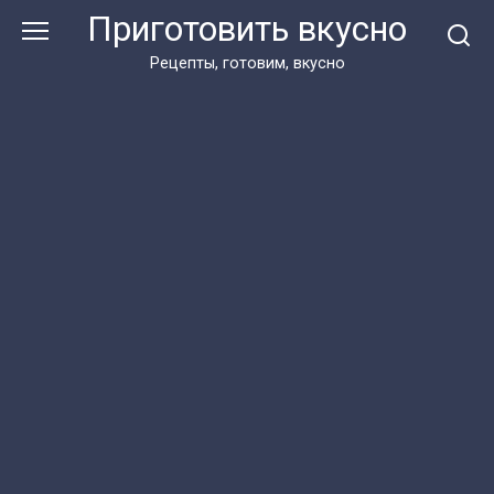
Перейти
Приготовить вкусно
к
контенту
Рецепты, готовим, вкусно