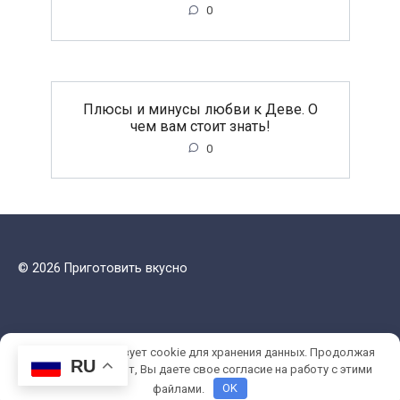
0
Плюсы и минусы любви к Деве. О
чем вам стоит знать!
0
© 2026 Приготовить вкусно
Этот сайт использует cookie для хранения данных. Продолжая
RU
использовать сайт, Вы даете свое согласие на работу с этими
файлами.
OK