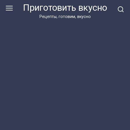
Перейти
Приготовить вкусно
к
контенту
Рецепты, готовим, вкусно