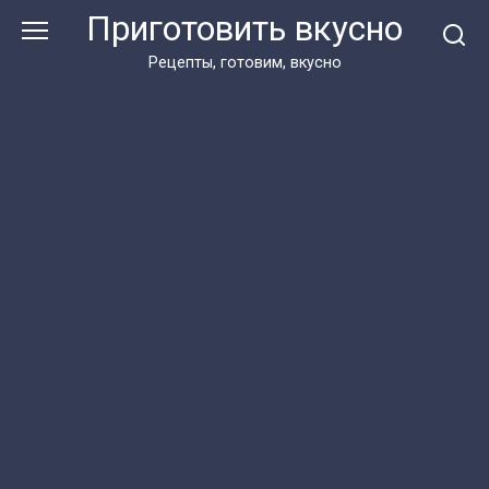
Перейти
Приготовить вкусно
к
контенту
Рецепты, готовим, вкусно