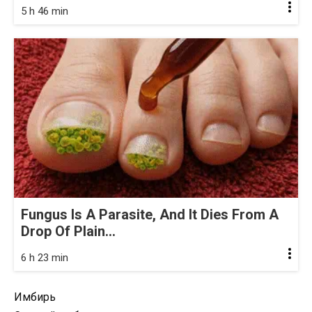
5 h 46 min
Fungus Is A Parasite, And It Dies From A
Drop Of Plain...
6 h 23 min
Имбирь