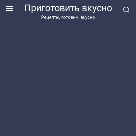
Перейти
Приготовить вкусно
к
контенту
Рецепты, готовим, вкусно