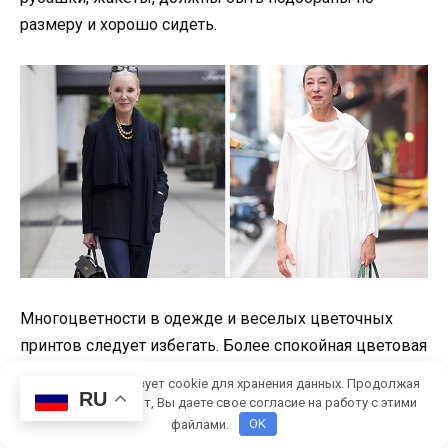
размеру и хорошо сидеть.
Многоцветности в одежде и веселых цветочных
принтов следует избегать. Более спокойная цветовая
гамма позволяет выглядеть стильно. Рекомендуется
Этот сайт использует cookie для хранения данных. Продолжая
RU
отказаться от леггинсов и оставить их для спортзала.
использовать сайт, Вы даете свое согласие на работу с этими
файлами.
OK
Даже с туниками лучше носить брючки-карандаши.