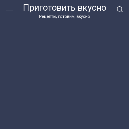
Перейти
Приготовить вкусно
к
контенту
Рецепты, готовим, вкусно