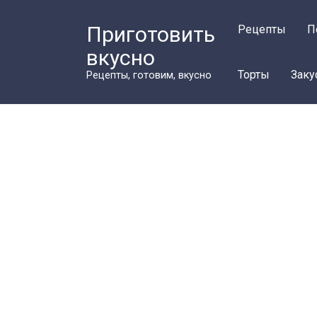
Перейти
к
Приготовить
Рецепты
П
контенту
вкусно
Торты
Заку
Рецепты, готовим, вкусно