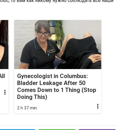
лос, то Вам как никому нужно соблюдать все наши
ll
Gynecologist in Columbus:
Bladder Leakage After 50
Comes Down to 1 Thing (Stop
Doing This)
2 h 37 min