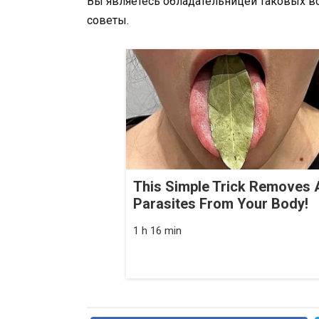
Вы являетесь обладательницей таковых во
советы.
This Simple Trick Removes A
Parasites From Your Body!
1 h 16 min