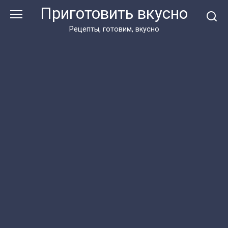
Перейти
Приготовить вкусно
к
контенту
Рецепты, готовим, вкусно