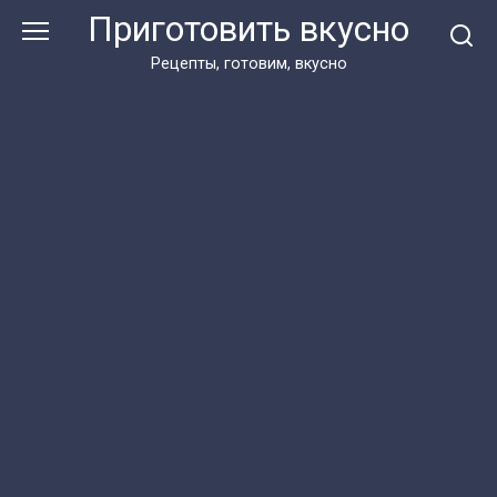
Перейти
Приготовить вкусно
к
контенту
Рецепты, готовим, вкусно