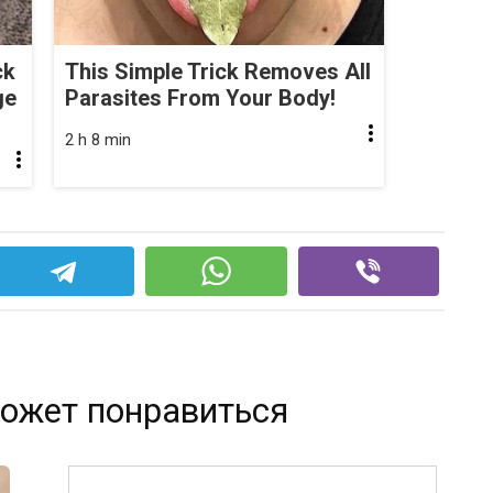
ck
This Simple Trick Removes All
ge
Parasites From Your Body!
2 h 8 min
ожет понравиться