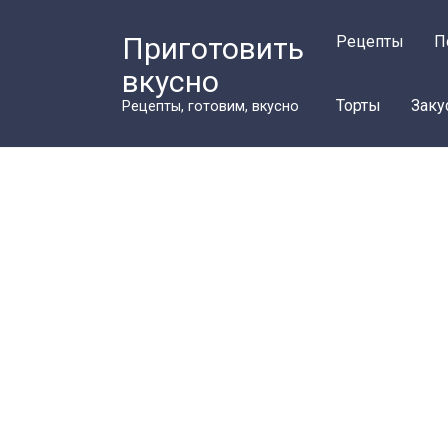
Перейти
к
Приготовить
Рецепты
П
контенту
вкусно
Торты
Заку
Рецепты, готовим, вкусно