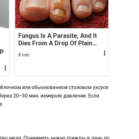
Fungus Is A Parasite, And It
Dies From A Drop Of Plain...
op
8 min
в яблочном или обыкновенном столовом уксусе.
Через 20–30 мин. измерьте давление. Если
з.
ство меда. Принимать нужно трижды в день по