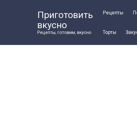
Перейти
к
Приготовить
Рецепты
П
контенту
вкусно
Торты
Заку
Рецепты, готовим, вкусно