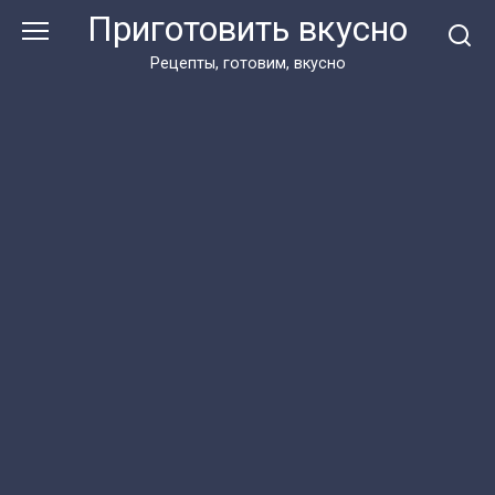
Перейти
Приготовить вкусно
к
контенту
Рецепты, готовим, вкусно