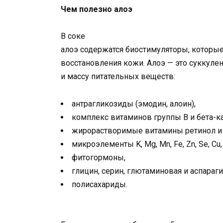
Чем полезно алоэ
В соке
алоэ содержатся биостимуляторы, которы
восстановления кожи. Алоэ — это суккулен
и массу питательных веществ:
антрагликозиды (эмодин, алоин),
комплекс витаминов группы В и бета-ка
жирорастворимые витамины ретинол и
микроэлементы K, Mg, Mn, Fe, Zn, Se, C
фитогормоны,
глицин, серин, глютаминовая и аспараги
полисахариды.