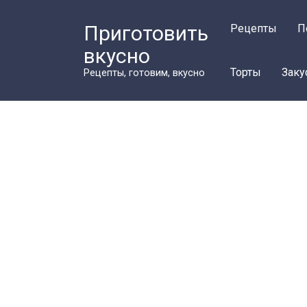
Перейти
к
Приготовить
Рецепты
П
контенту
вкусно
Торты
Заку
Рецепты, готовим, вкусно