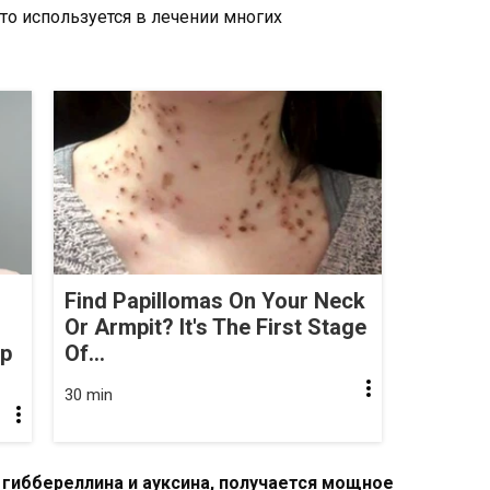
сто используется в лечении многих
Find Papillomas On Your Neck
Or Armpit? It's The First Stage
op
Of...
30 min
гиббереллина и ауксина, получается мощное