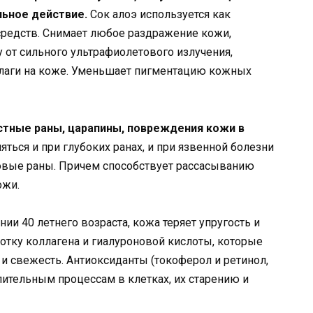
льное действие.
Сок алоэ используется как
средств. Снимает любое раздражение кожи,
 от сильного ультрафиолетового излучения,
лаги на коже. Уменьшает пигментацию кожных
стные раны, царапины, повреждения кожи в
ься и при глубоких ранах, и при язвенной болезни
овые раны. Причем способствует рассасыванию
ожи.
ии 40 летнего возраста, кожа теряет упругость и
ботку коллагена и гиалуроновой кислоты, которые
 и свежесть. Антиоксиданты (токоферол и ретинол,
лительным процессам в клетках, их старению и