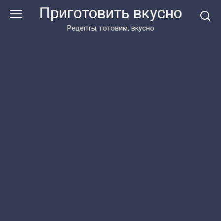
Перейти
Приготовить вкусно
к
контенту
Рецепты, готовим, вкусно