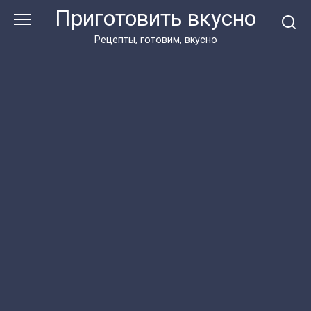
Перейти
Приготовить вкусно
к
контенту
Рецепты, готовим, вкусно