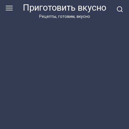
Перейти
Приготовить вкусно
к
контенту
Рецепты, готовим, вкусно