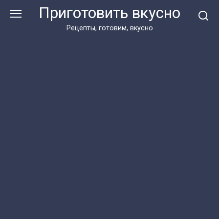
Перейти
Приготовить вкусно
к
контенту
Рецепты, готовим, вкусно