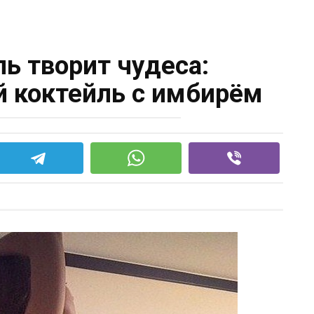
ль творит чудеса:
коктейль с имбирём