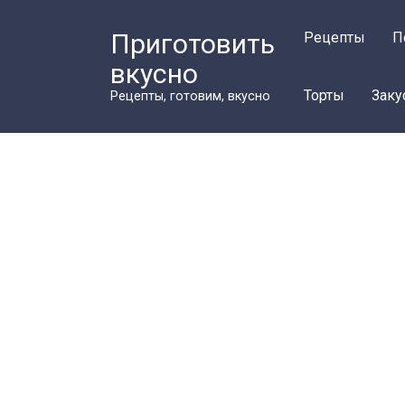
Перейти
к
Приготовить
Рецепты
П
контенту
вкусно
Торты
Заку
Рецепты, готовим, вкусно