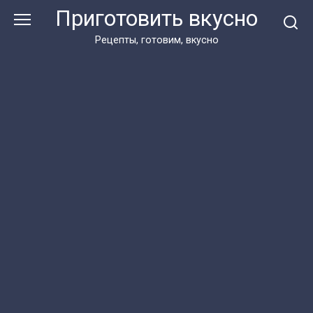
Перейти
Приготовить вкусно
к
контенту
Рецепты, готовим, вкусно