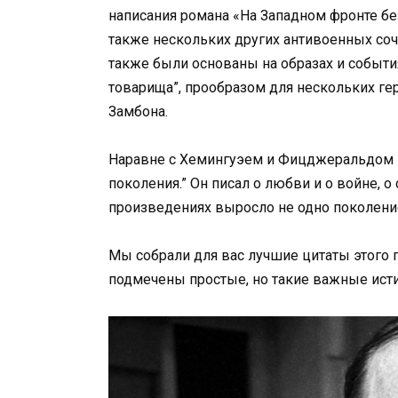
написания романа «На Западном фронте бе
также нескольких других антивоенных со
также были основаны на образах и события
товарища”, прообразом для нескольких ге
Замбона.
Наравне с Хемингуэем и Фицджеральдом Р
поколения.” Он писал о любви и о войне, о
произведениях выросло не одно поколени
Мы собрали для вас лучшие цитаты этого г
подмечены простые, но такие важные ист