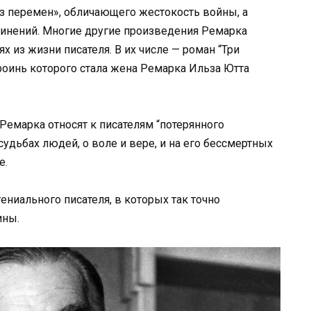
з перемен», обличающего жестокость войны, а
чинений. Многие другие произведения Ремарка
х из жизни писателя. В их числе — роман “Три
роинь которого стала жена Ремарка Ильза Ютта
емарка относят к писателям “потерянного
 судьбах людей, о воле и вере, и на его бессмертных
е.
ениального писателя, в которых так точно
ины.