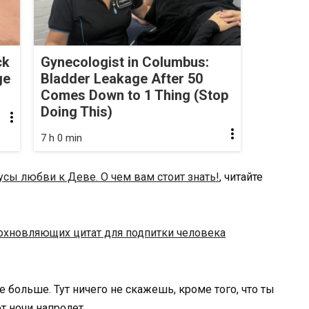
ck
Gynecologist in Columbus:
ge
Bladder Leakage After 50
Comes Down to 1 Thing (Stop
Doing This)
7 h 0 min
сы любви к Деве. О чем вам стоит знать!
, читайте
охновляющих цитат для подпитки человека
е больше. Тут ничего не скажешь, кроме того, что ты
т ночи напролет.