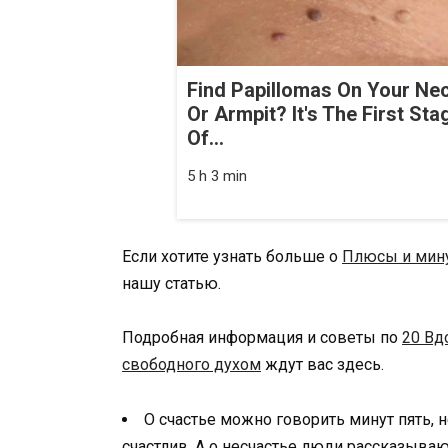
Find Papillomas On Your Ne
Or Armpit? It's The First Sta
Of...
5 h 3 min
Если хотите узнать больше о
Плюсы и мину
нашу статью.
Подробная информация и советы по
20 Вд
свободного духом
ждут вас здесь.
О счастье можно говорить минут пять, н
счастлив. А о несчастье люди рассказываю