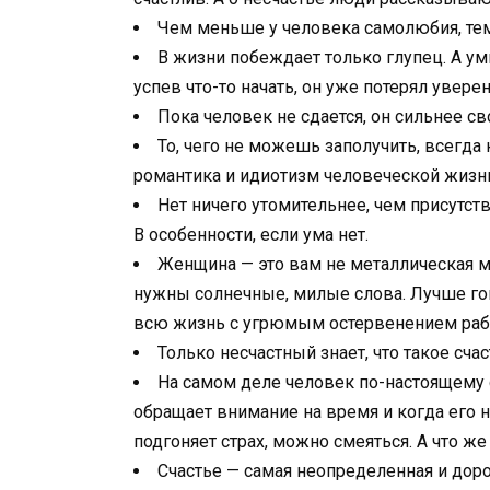
Чем меньше у человека самолюбия, тем
В жизни побеждает только глупец. А умн
успев что-то начать, он уже потерял уверен
Пока человек не сдается, он сильнее св
То, чего не можешь заполучить, всегда 
романтика и идиотизм человеческой жизн
Нет ничего утомительнее, чем присутст
В особенности, если ума нет.
Женщина — это вам не металлическая ме
нужны солнечные, милые слова. Лучше го
всю жизнь с угрюмым остервенением рабо
Только несчастный знает, что такое счас
На самом деле человек по-настоящему с
обращает внимание на время и когда его не
подгоняет страх, можно смеяться. А что же
Счастье — самая неопределенная и доро