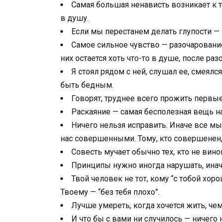
Самая большая ненависть возникает к т
в душу.
Если мы перестанем делать глупости — 
Самое сильное чувство — разочарование
них остается хоть что-то в душе, после раз
Я стоял рядом с ней, слушал ее, смеял
быть бедным.
Говорят, труднее всего прожить первые
Раскаяние — самая бесполезная вещь на 
Ничего нельзя исправить. Иначе все м
нас совершенными. Тому, кто совершенен,
Совесть мучает обычно тех, кто не вино
Принципы нужно иногда нарушать, иначе
Твой человек не тот, кому “с тобой хо
Твоему — “без тебя плохо”.
Лучше умереть, когда хочется жить, чем
И что бы с вами ни случилось — ничего 