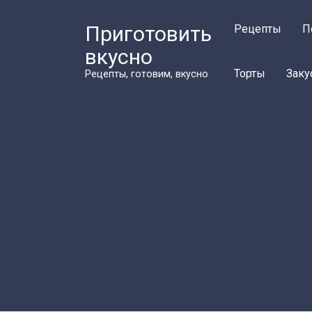
Перейти
к
Приготовить
Рецепты
П
контенту
вкусно
Торты
Заку
Рецепты, готовим, вкусно