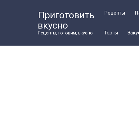
Перейти
к
Приготовить
Рецепты
П
контенту
вкусно
Торты
Заку
Рецепты, готовим, вкусно