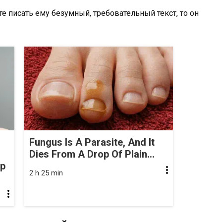
те писать ему безумный, требовательный текст, то он
Fungus Is A Parasite, And It
Dies From A Drop Of Plain...
op
2 h 25 min