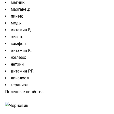
магний;
марганец;
пинен;
медь;
витамин Е;
селен;
камфен;
витамин К;
железо;
натрий;
витамин РР;
линалоол;
гераниол.
Полезные свойства