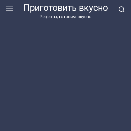
Перейти
Приготовить вкусно
к
контенту
Рецепты, готовим, вкусно