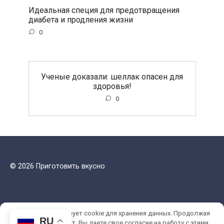
Идеальная специя для предотвращения
диабета и продления жизни
0
Ученые доказали: шеллак опасен для
здоровья!
0
© 2026 Приготовить вкусно
Этот сайт использует cookie для хранения данных. Продолжая
RU
использовать сайт, Вы даете свое согласие на работу с этими