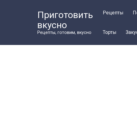
Перейти
к
Приготовить
Рецепты
П
контенту
вкусно
Торты
Заку
Рецепты, готовим, вкусно