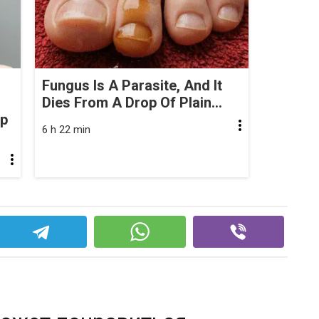
Fungus Is A Parasite, And It
Dies From A Drop Of Plain...
op
6 h 22 min