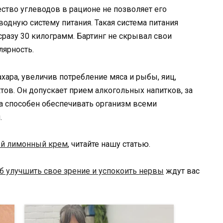
ство углеводов в рационе не позволяет его
водную систему питания. Такая система питания
сразу 30 килограмм. Бартинг не скрывал свои
лярность.
ахара, увеличив потребление мяса и рыбы, яиц,
ов. Он допускает прием алкогольных напитков, за
а способен обеспечивать организм всеми
.
ый лимонный крем
, читайте нашу статью.
б улучшить свое зрение и успокоить нервы
ждут вас