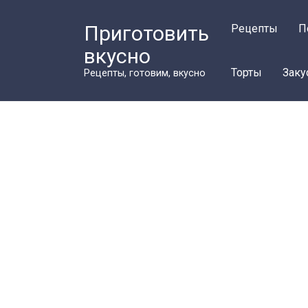
Перейти
к
Приготовить
Рецепты
П
контенту
вкусно
Торты
Заку
Рецепты, готовим, вкусно