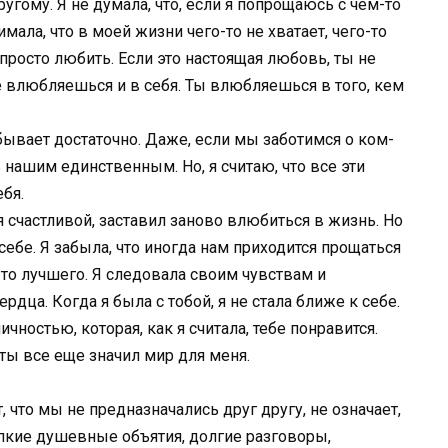
ругому. Я не думала, что, если я попрощаюсь с чем-то
мала, что в моей жизни чего-то не хватает, чего-то
 просто любить. Если это настоящая любовь, ты не
 влюбляешься и в себя. Ты влюбляешься в того, кем
бывает достаточно. Даже, если мы заботимся о ком-
 нашим единственным. Но, я считаю, что все эти
бя.
ня счастливой, заставил заново влюбиться в жизнь. Но
 себе. Я забыла, что иногда нам приходится прощаться
то лучшего. Я следовала своим чувствам и
рдца. Когда я была с тобой, я не стала ближе к себе.
чностью, которая, как я считала, тебе понравится.
ы все еще значил мир для меня.
т, что мы не предназначались друг другу, не означает,
репкие душевные объятия, долгие разговоры,