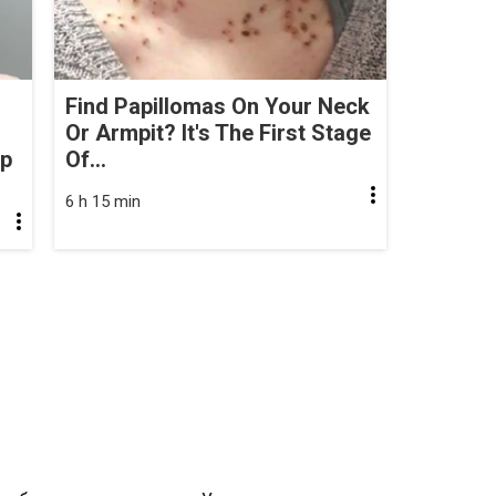
Find Papillomas On Your Neck
Or Armpit? It's The First Stage
op
Of...
6 h 15 min