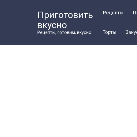
Перейти
к
Приготовить
Рецепты
П
контенту
вкусно
Торты
Заку
Рецепты, готовим, вкусно