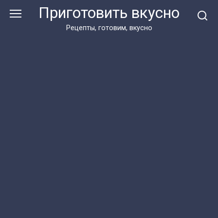
Перейти
Приготовить вкусно
к
контенту
Рецепты, готовим, вкусно