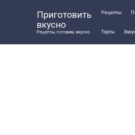
Перейти
к
Приготовить
Рецепты
П
контенту
вкусно
Торты
Заку
Рецепты, готовим, вкусно