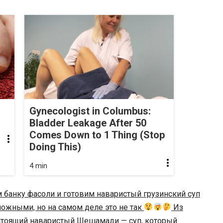
Gynecologist in Columbus:
Bladder Leakage After 50
Comes Down to 1 Thing (Stop
Doing This)
4 min
 банку фасоли и готовим наваристый грузинский суп
ложными, но на самом деле это не так
Из
астоящий наваристый Шешамади — суп, который