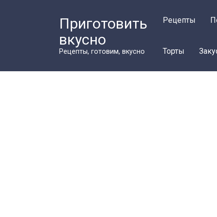
Перейти
к
Приготовить
Рецепты
П
контенту
вкусно
Торты
Заку
Рецепты, готовим, вкусно