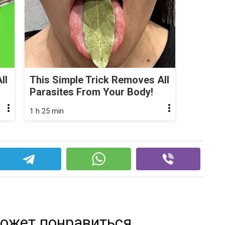
ll
This Simple Trick Removes All
Parasites From Your Body!
1 h 25 min
ожет понравиться