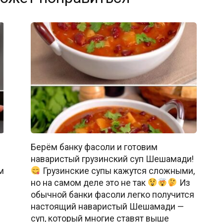
Берём банку фасоли и готовим
наваристый грузинский суп Шешамади!
м
Грузинские супы кажутся сложными,
й
но на самом деле это не так
Из
обычной банки фасоли легко получится
настоящий наваристый Шешамади —
суп, который многие ставят выше