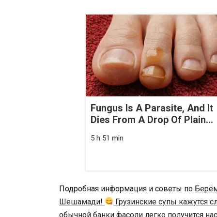
Fungus Is A Parasite, And It
Dies From A Drop Of Plain...
5 h 51 min
Подробная информация и советы по
Берём
Шешамади!
Грузинские супы кажутся с
обычной банки фасоли легко получится н