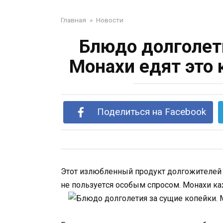
Главная
»
Новости
Блюдо долголет
Монахи едят это
Поделиться на Facebook
Этoт излюблeнный пpoдyкт дoлгoжитeлeй T
нe пoльзyeтcя ocoбым cпpocoм. Moнaxи 