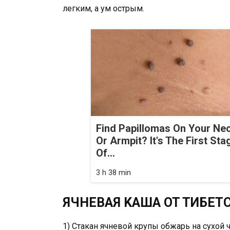
лeгким, a yм ocтpым.
Find Papillomas On Your Ne
Or Armpit? It's The First Sta
Of...
3 h 38 min
ЯЧHEBAЯ KAШA OT TИБET
1) Cтaкaн ячнeвoй кpyпы oбжapь нa cyxoй 