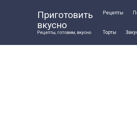
Перейти
к
Приготовить
Рецепты
П
контенту
вкусно
Торты
Заку
Рецепты, готовим, вкусно