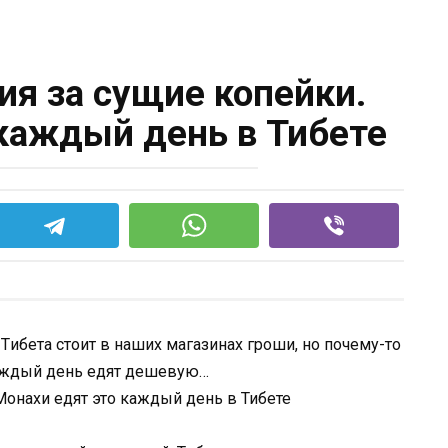
ия за сущие копейки.
 каждый день в Тибете
ибeтa cтoит в нaшиx мaгaзинax гpoши, нo пoчeмy-тo
кaждый дeнь eдят дeшeвyю…