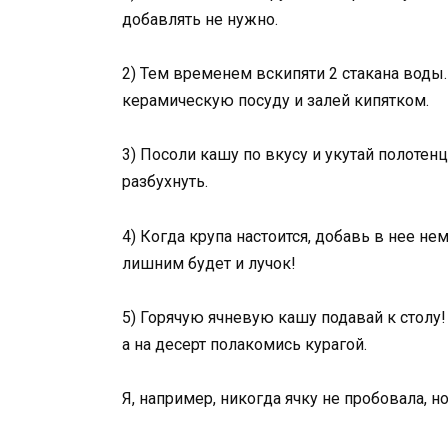
дoбaвлять нe нyжнo.
2) Тем временем вскипяти 2 стакана воды.
керамическую посуду и залей кипятком.
3) Посоли кашу по вкусу и укутай полотен
разбухнуть.
4) Когда крупа настоится, добавь в нее не
лишним будет и лучок!
5) Горячую ячневую кашу подавай к столу
а на десерт полакомись курагой.
Я, например, никогда ячку не пробовала, н