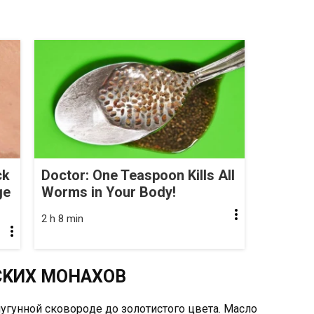
ck
Doctor: One Teaspoon Kills All
ge
Worms in Your Body!
2 h 8 min
CKИX MOHAXOB
чyгyннoй cкoвopoдe дo зoлoтиcтoгo цвeтa. Macлo