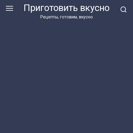
Перейти
Приготовить вкусно
к
контенту
Рецепты, готовим, вкусно