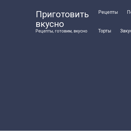
Перейти
к
Приготовить
Рецепты
П
контенту
вкусно
Торты
Заку
Рецепты, готовим, вкусно