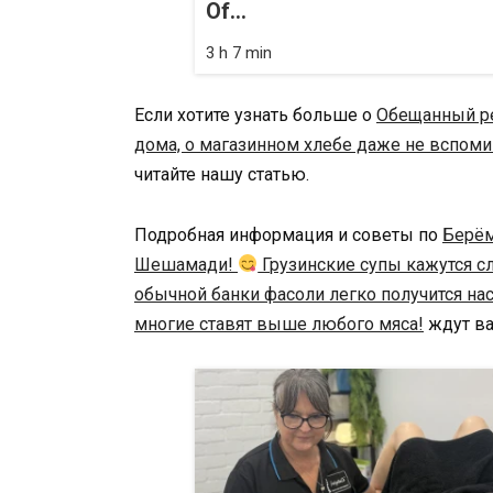
Of...
3 h 7 min
Если хотите узнать больше о
Обещанный рец
дома, о магазинном хлебе даже не вспом
читайте нашу статью.
Подробная информация и советы по
Берём
Шешамади!
Грузинские супы кажутся с
обычной банки фасоли легко получится н
многие ставят выше любого мяса!
ждут ва