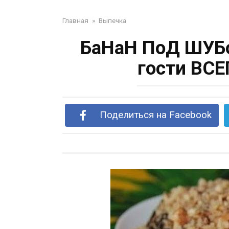
Главная
»
Выпечка
БaНaН ПoД ШУБo
гoсти ВСЕ
Поделиться на Facebook