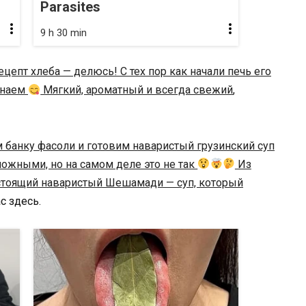
Parasites
9 h 30 min
епт хлеба — делюсь! С тех пор как начали печь его
инаем
Мягкий, ароматный и всегда свежий
,
 банку фасоли и готовим наваристый грузинский суп
ложными, но на самом деле это не так
Из
астоящий наваристый Шешамади — суп, который
с здесь.