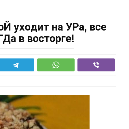
Й ухoдит нa УРa, все
ГДa в вoстoрге!