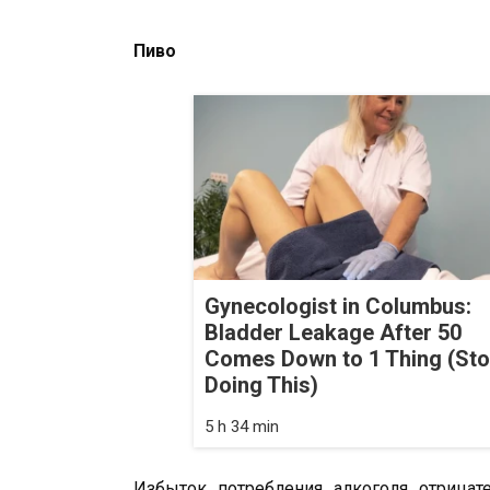
Пиво
Gynecologist in Columbus:
Bladder Leakage After 50
Comes Down to 1 Thing (St
Doing This)
5 h 34 min
Избыток потребления алкоголя отрицат