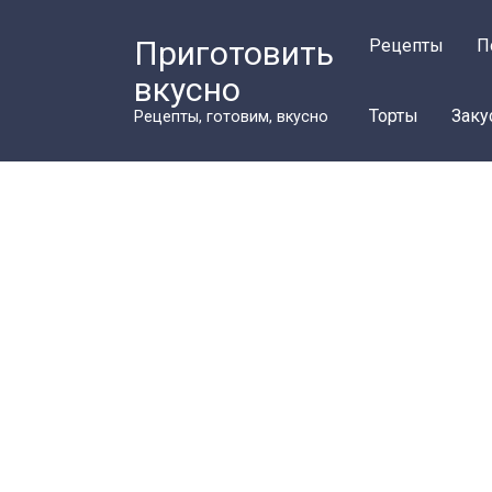
Перейти
к
Приготовить
Рецепты
П
контенту
вкусно
Торты
Заку
Рецепты, готовим, вкусно