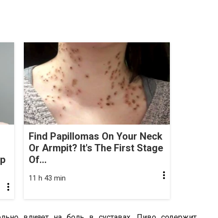
Find Papillomas On Your Neck
Or Armpit? It's The First Stage
op
Of...
11 h 43 min
ельно влияет на боль в суставах. Пиво содержит