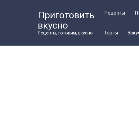
Перейти
к
Приготовить
Рецепты
П
контенту
вкусно
Торты
Заку
Рецепты, готовим, вкусно