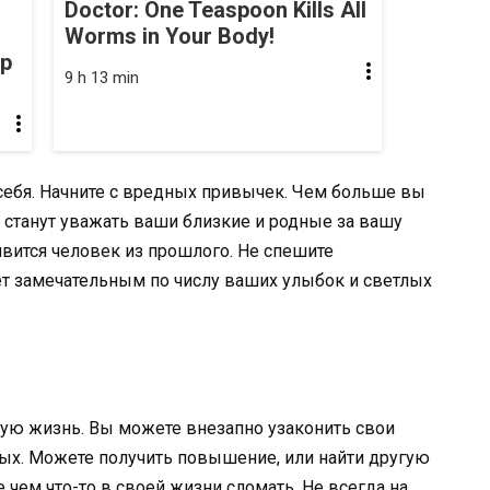
Doctor: One Teaspoon Kills All
Worms in Your Body!
op
9 h 13 min
себя. Начните с вредных привычек. Чем больше вы
с станут уважать ваши близкие и родные за вашу
явится человек из прошлого. Не спешите
ет замечательным по числу ваших улыбок и светлых
вую жизнь. Вы можете внезапно узаконить свои
вых. Можете получить повышение, или найти другую
 чем что-то в своей жизни сломать. Не всегда на