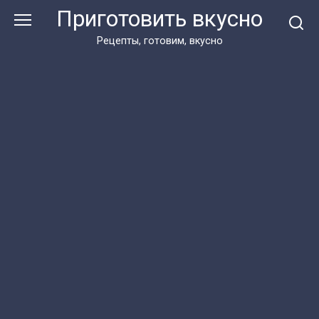
Перейти
Приготовить вкусно
к
контенту
Рецепты, готовим, вкусно