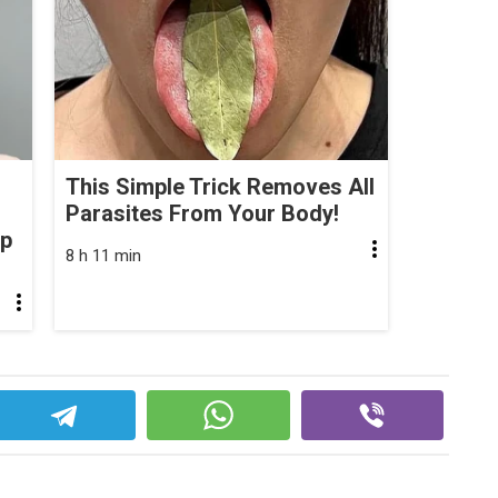
This Simple Trick Removes All
Parasites From Your Body!
op
8 h 11 min