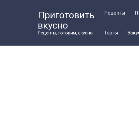
Перейти
к
Приготовить
Рецепты
П
контенту
вкусно
Торты
Заку
Рецепты, готовим, вкусно