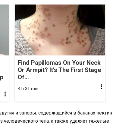
Find Papillomas On Your Neck
Or Armpit? It's The First Stage
op
Of...
4 h 31 min
здутия и запоры: содержащийся в бананах пектин
з человеческого тела, а также удаляет тяжелые