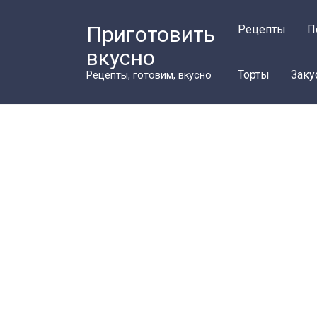
Перейти
к
Приготовить
Рецепты
П
контенту
вкусно
Торты
Заку
Рецепты, готовим, вкусно