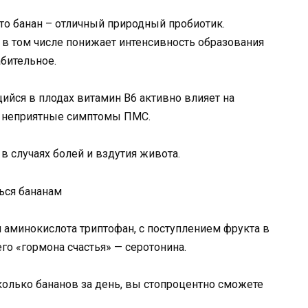
то банан – отличный природный пробиотик.
в том числе понижает интенсивность образования
абительное.
йся в плодах витамин В6 активно влияет на
е неприятные симптомы ПМС.
в случаях болей и вздутия живота.
ся аминокислота триптофан, с поступлением фрукта в
о «гормона счастья» — серотонина.
есколько бананов за день, вы стопроцентно сможете