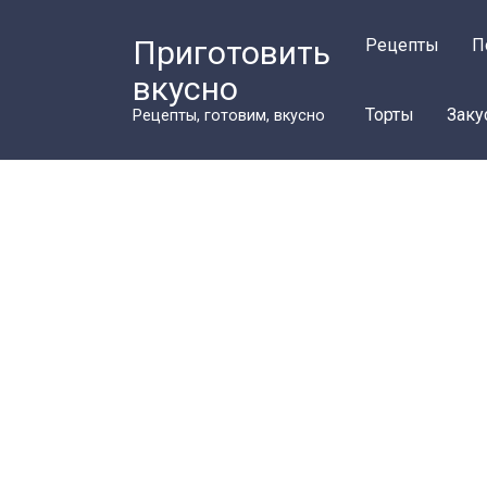
Перейти
к
Приготовить
Рецепты
П
контенту
вкусно
Торты
Заку
Рецепты, готовим, вкусно