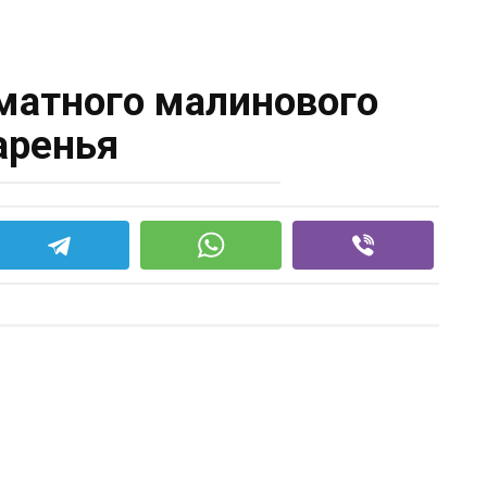
оматного малинового
аренья