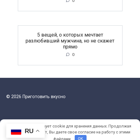
0
5 вещей, о которых мечтает
разлюбивший мужчина, но не скажет
прямо
0
© 2026 Приготовить вкусно
Этот сайт использует cookie для хранения данных. Продолжая
RU
использовать сайт, Вы даете свое согласие на работу с этими
файлами.
OK