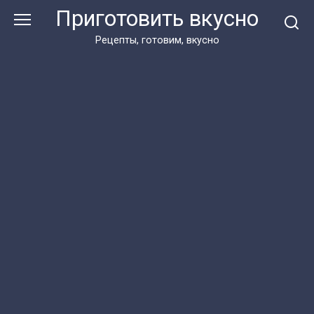
Перейти
Приготовить вкусно
к
контенту
Рецепты, готовим, вкусно