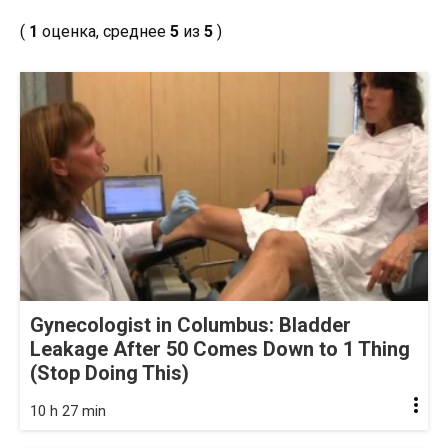
(
1
оценка, среднее
5
из
5
)
Gynecologist in Columbus: Bladder
Leakage After 50 Comes Down to 1 Thing
(Stop Doing This)
10 h 27 min