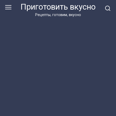
Перейти
Приготовить вкусно
к
контенту
Рецепты, готовим, вкусно