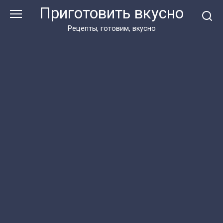
Перейти
Приготовить вкусно
к
контенту
Рецепты, готовим, вкусно